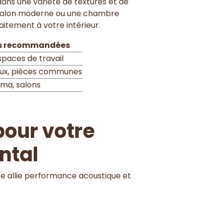
dans une variété de textures et de
un salon moderne ou une chambre
aitement à votre intérieur.
ns recommandées
paces de travail
aux, pièces communes
éma, salons
pour votre
ntal
ise allie performance acoustique et