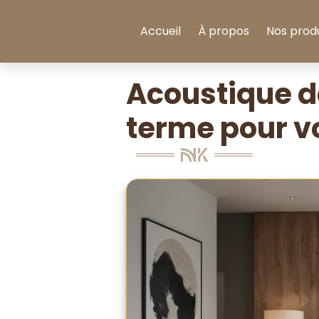
Aller au contenu
Accueil
À propos
Nos produ
Acoustique da
terme pour vo