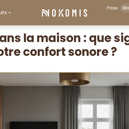
Pose
Bl
its
ns la maison : que sig
tre confort sonore ?