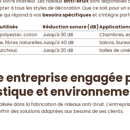
 votre intérieur. Les rideaux
anti-bruit
sont disponibles 
apter à tous les styles de décoration. Que ce soit pour 
que qui répond à vos
besoins spécifiques
et s’intègre parf
utilisés
Réduction sonore (dB)
Applicatio
 polyester, coton
Jusqu'à 30 dB
Chambres, es
e, fibres naturelles
Jusqu'à 40 dB
Salons, bure
outchouc
Jusqu'à 20 dB
Salles de cin
e entreprise engagée 
stique et environneme
lisée dans la fabrication de rideaux anti-bruit. L'entrepr
frir des solutions adaptées aux besoins de ses clients.