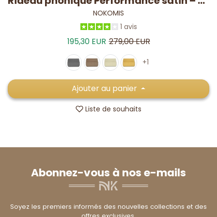
Rideau phonique Performance satin – -19,7 dB* / 5-7°C
NOKOMIS
1 avis
Prix de vente
Prix habituel
195,30 EUR
279,00 EUR
+1
Ajouter au panier
Liste de souhaits
Abonnez-vous à nos e-mails
Soyez les premiers informés des nouvelles collections et des
offres exclusives.