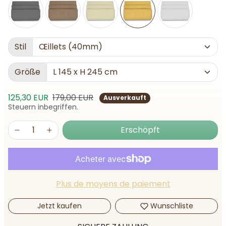
Stil
Größe
Verkaufspreis
Normalpreis
125,30 EUR
179,00 EUR
Ausverkauft
Steuern inbegriffen.
Erschöpft
Plus de moyens de paiement
Jetzt kaufen
Wunschliste