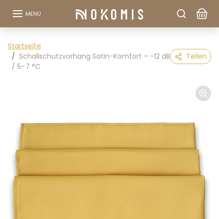
Zum Inhalt springen
MENÜ
Zu den Produktinformationen springen
Startseite
Schallschutzvorhang Satin-Komfort – -12 dB
Teilen
/ 5–7 °C