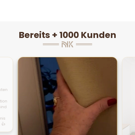
Bereits + 1000 Kunden
kten
tion
sind
mis
 👍