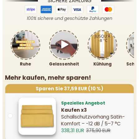
SICHERE ZAHLUNG
100% sichere und geschützte Zahlungen
Ruhe
Gelassenheit
Kühlung
Schal
Mehr kaufen, mehr sparen!
Sparen Sie 37,59 EUR (10 %)
Spezielles Angebot
Kaufen x3
Schallschutzvorhang Satin-
Komfort – -12 dB / 5–7 °C
338,31 EUR
375,90 EUR