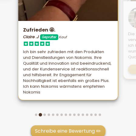
Zufrieden 🤩.
Die
Claire .J
Kauf
Geprüfter
ver
ich
wun
Ich bin sehr zufrieden mit den Produkten
Qual
und Dienstleistungen von Nokomis. Ihre
Qualität und Innovation sind beeindruckend,
und der Kundenservice ist reaktionsschnell
und hilfsbereit. Ihr Engagement für
Nachhaltigkeit ist ebenfalls ein großes Plus.
Ich kann Nokomis wärmstens empfehlen
Nokomis
Schreibe eine Bewertung ✏️