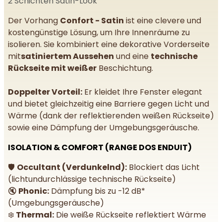
2 Schichten Satin-Look
Der Vorhang
Confort - Satin
ist eine clevere und
kostengünstige Lösung, um Ihre Innenräume zu
isolieren. Sie kombiniert eine dekorative Vorderseite
mit
satiniertem Aussehen
und eine
technische
Rückseite mit weißer
Beschichtung.
Doppelter Vorteil:
Er kleidet Ihre Fenster elegant
und bietet gleichzeitig eine Barriere gegen Licht und
Wärme (dank der reflektierenden weißen Rückseite)
sowie eine Dämpfung der Umgebungsgeräusche.
ISOLATION & COMFORT (RANGE DOS ENDUIT)
🛡️
Occultant (Verdunkelnd):
Blockiert das Licht
(lichtundurchlässige technische Rückseite)
🔇
Phonic:
Dämpfung bis zu -12 dB*
(Umgebungsgeräusche)
❄️
Thermal:
Die weiße Rückseite reflektiert Wärme