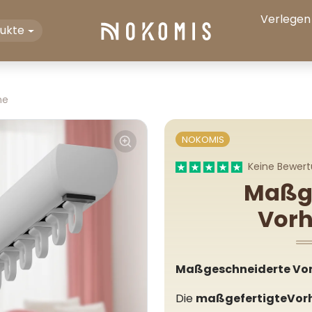
Verlegen
dukte
ne
NOKOMIS
Keine Bewer
Maßg
Vor
Maßgeschneiderte Vor
Die
maßgefertigteVor