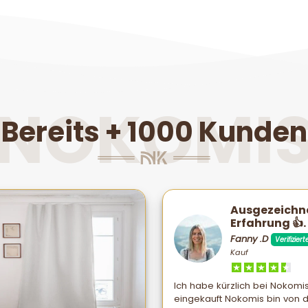
NOKOMI
Bereits + 1000 Kunden
Ausgezeichn
Erfahrung 👍.
Fanny .D
Verifiziert
Kauf
Ich habe kürzlich bei Nokomi
eingekauft Nokomis bin von 