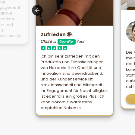
dige
Engagement
d große
t meiner
den und
ern
Zufrieden 🤩.
en Dank 👍
Claire .J
Kauf
Geprüfter
Die
Ich bin sehr zufrieden mit den
mein
Produkten und Dienstleistungen
der 
von Nokomis. Ihre Qualität und
kein
Innovation sind beeindruckend,
Stof
und der Kundenservice ist
auße
reaktionsschnell und hilfsbereit.
echt
Ihr Engagement für Nachhaltigkeit
ist ebenfalls ein großes Plus. Ich
kann Nokomis wärmstens
empfehlen Nokomis