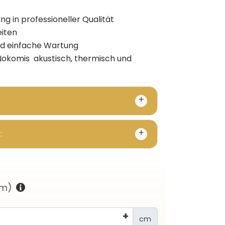
ng in professioneller Qualität
eiten
d einfache Wartung
Nokomis akustisch, thermisch und
:
cm)
+
cm