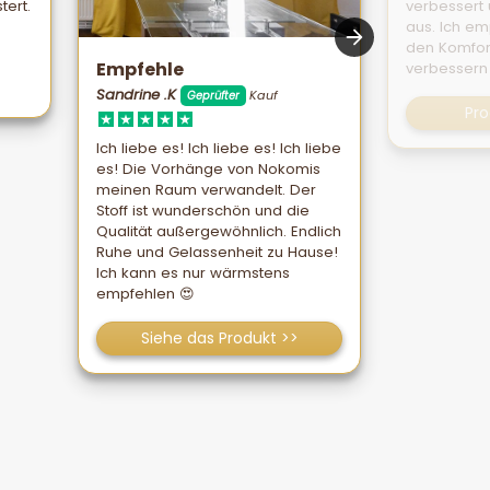
tert.
verbessert
aus. Ich emp
den Komfor
Empfehle
verbessern
Sandrine .K
Kauf
Geprüfter
Pr
Ich liebe es! Ich liebe es! Ich liebe
es! Die Vorhänge von Nokomis
meinen Raum verwandelt. Der
Stoff ist wunderschön und die
Qualität außergewöhnlich. Endlich
Ruhe und Gelassenheit zu Hause!
Ich kann es nur wärmstens
empfehlen 😍
Siehe das Produkt >>