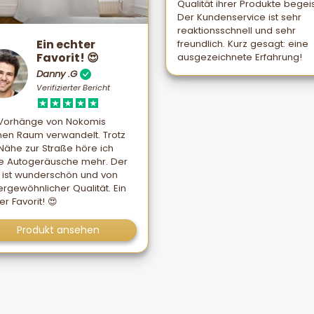
Qualität ihrer Produkte begeis
Der Kundenservice ist sehr
reaktionsschnell und sehr
Ein echter
freundlich. Kurz gesagt: eine
Favorit! 😍
ausgezeichnete Erfahrung!
Danny .G
Verifizierter Bericht
 Vorhänge von Nokomis
en Raum verwandelt. Trotz
Nähe zur Straße höre ich
e Autogeräusche mehr. Der
f ist wunderschön und von
rgewöhnlicher Qualität. Ein
er Favorit! 😍
Produkt ansehen