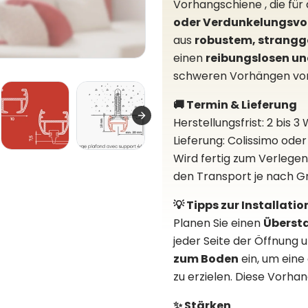
Vorhangschiene , die fü
oder Verdunkelungsv
aus
robustem, strang
einen
reibungslosen u
schweren Vorhängen vo
🚚 Termin & Lieferung
Herstellungsfrist: 2 bis 
Lieferung: Colissimo oder
Wird fertig zum Verlege
den Transport je nach G
💡 Tipps zur Installatio
Planen Sie einen
Übersta
jeder Seite der Öffnung 
zum Boden
ein, um eine
zu erzielen. Diese Vorha
✨ Stärken