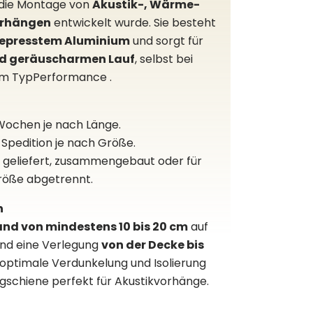
r die Montage von
Akustik-, Wärme-
orhängen
entwickelt wurde. Sie besteht
gepresstem Aluminium
und sorgt für
nd geräuscharmen Lauf
, selbst bei
m TypPerformance .
3 Wochen je nach Länge.
 Spedition je nach Größe.
n geliefert, zusammengebaut oder für
röße abgetrennt.
n
nd von mindestens 10 bis 20 cm
auf
und eine Verlegung
von der Decke bis
 optimale Verdunkelung und Isolierung
ngschiene perfekt für Akustikvorhänge.