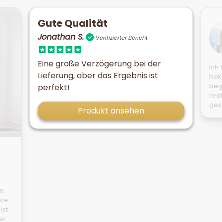
Gute Qualität
Jonathan S.
Verifizierter Bericht
Eine große Verzögerung bei der
Ich
Lieferung, aber das Ergebnis ist
Nok
beg
perfekt!
reak
ges
Produkt ansehen
m
öre
ist
er