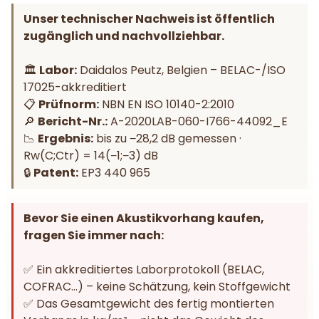
Unser technischer Nachweis ist öffentlich
zugänglich und nachvollziehbar.
🏛️
Labor:
Daidalos Peutz, Belgien – BELAC-/ISO
17025-akkreditiert
📋
Prüfnorm:
NBN EN ISO 10140-2:2010
🔎
Bericht-Nr.:
A-2020LAB-060-I766-44092_E
📉
Ergebnis:
bis zu −28,2 dB gemessen ·
Rw(C;Ctr) = 14(−1;−3) dB
🔒
Patent:
EP3 440 965
Bevor Sie einen Akustikvorhang kaufen,
fragen Sie immer nach:
✅ Ein akkreditiertes Laborprotokoll (BELAC,
COFRAC…) – keine Schätzung, kein Stoffgewicht
✅ Das Gesamtgewicht des fertig montierten