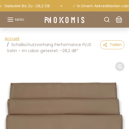
Zum Inhalt springen
tet Bis Zu -28,2 DB
✅ In Einem Akkreditierten Labor (BE
MENÜ
Zu den Produktinformationen springen
Accueil
Schallschutzvorhang Performance PLUS
Teilen
Satin – im Labor getestet: -28,2 dB*