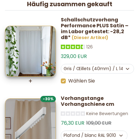
Häufig zusammen gekauft
Schallschutzvorhang
Performance PLUS Satin –
im Labor getestet: -28,2
dB*
(Dieser Artikel)
126
329,00 EUR
Wählen Sie
Vorhangstange
-30%
Vorhangschiene cm
Keine Bewertungen
Verkaufspreis
Normalpreis
76,30 EUR
109,00 EUR