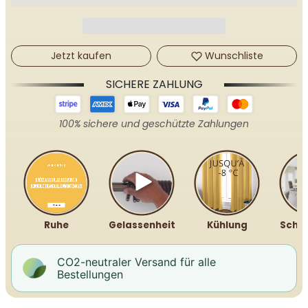
Jetzt kaufen
Wunschliste
SICHERE ZAHLUNG
100% sichere und geschützte Zahlungen
Ruhe
Gelassenheit
Kühlung
Schal
CO2-neutraler Versand für alle
Bestellungen