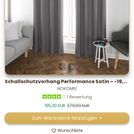
Schallschutzvorhang Performance Satin – -19,7 dB* / 5–7 °C
NOKOMIS
1 Bewertung
Verkaufspreis
Normalpreis
195,30 EUR
279,00 EUR
Zum Warenkorb hinzufügen
Wunschliste