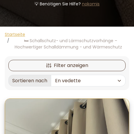
💡 Benötigen Sie Hilfe?
nokomis
Startseite
🛏️ Schallschutz- und Lärmschutzvorhänge –
Hochwertiger Schalldämmung - und Wärmeschutz
Filter anzeigen
Sortieren nach
Sortiert nach: