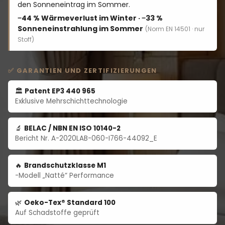
den Sonneneintrag im Sommer.
−44 % Wärmeverlust im Winter · −33 %
Sonneneinstrahlung im Sommer
(Norm EN 14501 · nur
Stoff)
✅ GARANTIEN UND ZERTIFIZIERUNGEN
🏛️
Patent EP3 440 965
Exklusive Mehrschichttechnologie
🔬
BELAC / NBN EN ISO 10140-2
Bericht Nr. A-2020LAB-060-I766-44092_E
🔥
Brandschutzklasse M1
-Modell „Natté“ Performance
🌿
Oeko-Tex® Standard 100
Auf Schadstoffe geprüft