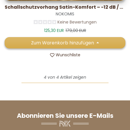
Schallschutzvorhang Satin-Komfort – -12 dB / 5–7 °C
NOKOMIS
Keine Bewertungen
Verkaufspreis
Normalpreis
125,30 EUR
179,00 EUR
Zum Warenkorb hinzufügen
Wunschliste
4 von 4 Artikel zeigen
Abonnieren Sie unsere E-Mails