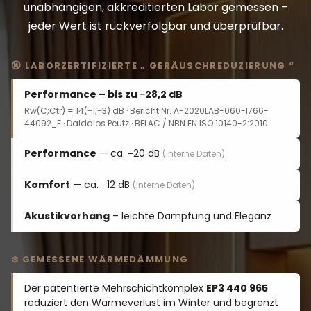
unabhängigen, akkreditierten Labor gemessen –
jeder Wert ist rückverfolgbar und überprüfbar.
🔇 LABORZERTIFIZIERTE „ GERÄUSCHREDUZIERUNG “
Performance – bis zu −28,2 dB
Rw(C;Ctr) = 14(−1;−3) dB · Bericht Nr. A-2020LAB-060-I766-
44092_E · Daidalos Peutz · BELAC / NBN EN ISO 10140-2:2010
Performance
— ca. −20 dB
(interne Daten)
Komfort
— ca. −12 dB
(interne Daten)
Akustikvorhang
– leichte Dämpfung und Eleganz
❄️ GEMESSENE WÄRMEDÄMMUNG
Der patentierte Mehrschichtkomplex
EP3 440 965
reduziert den Wärmeverlust im Winter und begrenzt