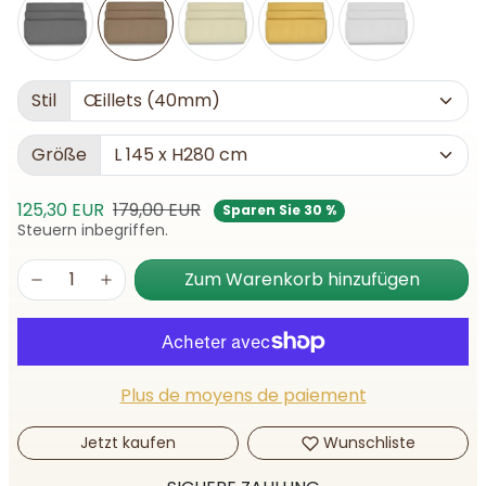
Stil
Größe
Verkaufspreis
Normalpreis
125,30 EUR
179,00 EUR
Sparen Sie 30 %
Steuern inbegriffen.
Zum Warenkorb hinzufügen
Plus de moyens de paiement
Jetzt kaufen
Wunschliste