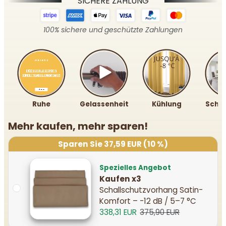
SICHERE ZAHLUNG
100% sichere und geschützte Zahlungen
Ruhe
Gelassenheit
Kühlung
Schal
Mehr kaufen, mehr sparen!
Sparen Sie 37,59 EUR (10 %)
Spezielles Angebot
Kaufen x3
Schallschutzvorhang Satin-
Komfort – -12 dB / 5–7 °C
338,31 EUR
375,90 EUR