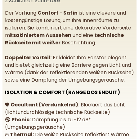
2 Schichten Satin-Look
Der Vorhang
Confort - Satin
ist eine clevere und
kostengünstige Lösung, um Ihre Innenräume zu
isolieren. Sie kombiniert eine dekorative Vorderseite
mit
satiniertem Aussehen
und eine
technische
Rückseite mit weißer
Beschichtung.
Doppelter Vorteil:
Er kleidet Ihre Fenster elegant
und bietet gleichzeitig eine Barriere gegen Licht und
Wärme (dank der reflektierenden weißen Rückseite)
sowie eine Dämpfung der Umgebungsgeräusche.
ISOLATION & COMFORT (RANGE DOS ENDUIT)
🛡️
Occultant (Verdunkelnd):
Blockiert das Licht
(lichtundurchlässige technische Rückseite)
🔇
Phonic:
Dämpfung bis zu -12 dB*
(Umgebungsgeräusche)
❄️
Thermal:
Die weiße Rückseite reflektiert Wärme