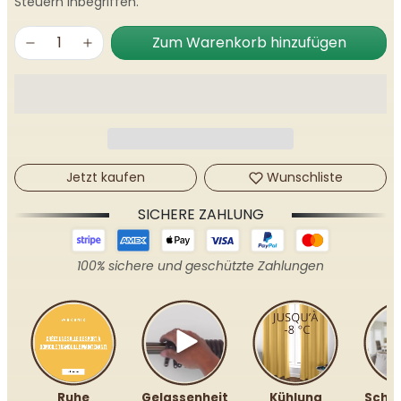
Steuern inbegriffen.
Zum Warenkorb hinzufügen
Jetzt kaufen
Wunschliste
SICHERE ZAHLUNG
100% sichere und geschützte Zahlungen
Ruhe
Gelassenheit
Kühlung
Schal