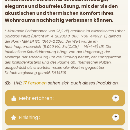
elegante und baufreie Lösung, mit der Sie den
akustischen und thermischen Komfort Ihres
Wohnraums nachhaltig verbessern können.
* Maximale Performance von 28,2 dB, ermittelt im akkreditierten Labor
Daidalos Peutz (Bericht Nr. A-2020LAB-060-I766-44092_E) gemäß
der Norm NBN EN ISO 10140-2:2010. Der Wert wurde im
Hochfrequenzbereich (5.000 Hz). Rw(C;Ctr) = 14(−1;−3) dB. Die
tatsächliche Schalldämmung hängt von der Umgebung, der
Montage, der Abdeckung um die Öffnung herum, der Konfiguration
des Rollladenkastens und des Raums ab. Thermischer Nutzen,
ausgedrückt als erwarteter maximaler Gewinn gegenüber
Einfachverglasung gemäß EN 14501.
LIVE:
17
Personen
sehen sich auch dieses Produkt an.
Mehr erfahren :
Finishing :