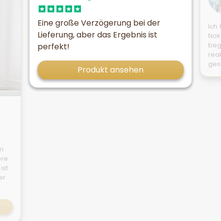
Eine große Verzögerung bei der
Ich
Lieferung, aber das Ergebnis ist
Nok
beg
perfekt!
reak
ges
Produkt ansehen
m
öre
ist
er