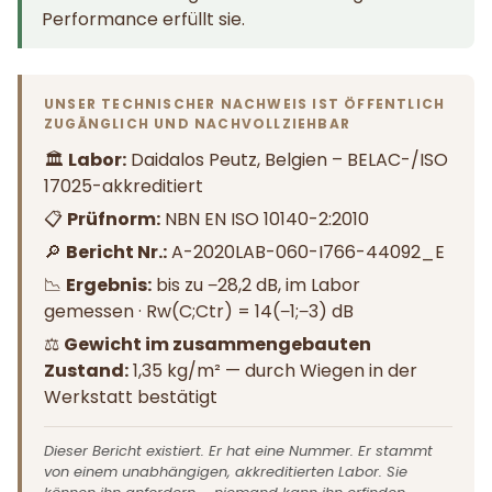
Performance erfüllt sie.
UNSER TECHNISCHER NACHWEIS IST ÖFFENTLICH
ZUGÄNGLICH UND NACHVOLLZIEHBAR
🏛️
Labor:
Daidalos Peutz, Belgien – BELAC-/ISO
17025-akkreditiert
📋
Prüfnorm:
NBN EN ISO 10140-2:2010
🔎
Bericht Nr.:
A-2020LAB-060-I766-44092_E
📉
Ergebnis:
bis zu −28,2 dB, im Labor
gemessen · Rw(C;Ctr) = 14(−1;−3) dB
⚖️
Gewicht im zusammengebauten
Zustand:
1,35 kg/m² — durch Wiegen in der
Werkstatt bestätigt
Dieser Bericht existiert. Er hat eine Nummer. Er stammt
von einem unabhängigen, akkreditierten Labor. Sie