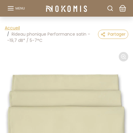
Aller au contenu
MENU
Passer aux informations sur le produit
Accueil
Rideau phonique Performance satin –
Partager
-19,7 dB* / 5-7°C