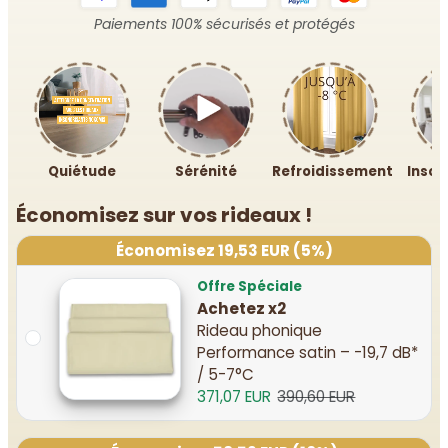
Paiements 100% sécurisés et protégés
Quiétude
Sérénité
Refroidissement
Inson
Économisez sur vos rideaux !
Économisez 19,53 EUR (5%)
Offre Spéciale
Achetez x2
Rideau phonique
Performance satin – -19,7 dB*
/ 5-7°C
371,07 EUR
390,60 EUR