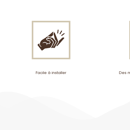
Facile à installer
Des m