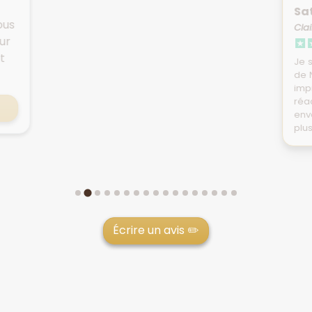
Sat
ous
Clai
ur
ut
Je s
de 
impr
réa
env
plu
Écrire un avis ✏️