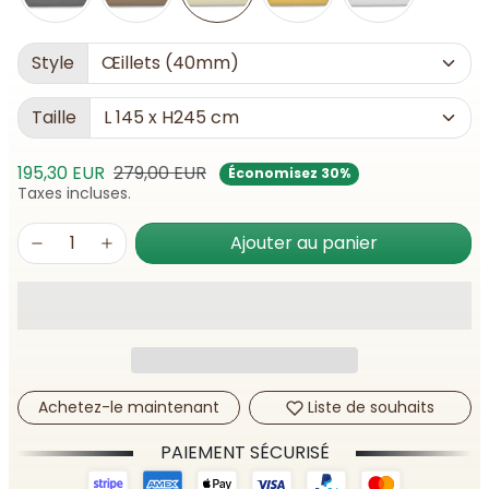
Style
Taille
Prix de vente
Prix habituel
195,30 EUR
279,00 EUR
Économisez 30%
Taxes incluses.
Ajouter au panier
Achetez-le maintenant
Liste de souhaits
PAIEMENT SÉCURISÉ