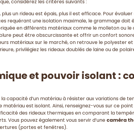
ue, considérez les critères suivants :
, plus un rideau est épais, plus il est efficace. Pour évalu
ces requérant une isolation maximale, le grammage doit 
abriquée en différents matériaux comme le molleton ou le 
lure peut être obscurcissante et offrir un confort sonor
eurs matériaux sur le marché, on retrouve le polyester et 
ieure, privilégiez les rideaux doublés de laine ou de polair
mique et pouvoir isolant :
la capacité d’un matériau à résister aux variations de te
 le matériau est isolant. Ainsi, renseignez-vous sur ce point
 l’efficacité des rideaux thermiques en comparant la tempé
erts. Vous pouvez également vous servir d’une
caméra th
rtures (portes et fenêtres).