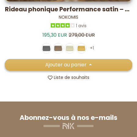
Rideau phonique Performance satin – -19,7 dB* / 5-7°C
NOKOMIS
1 avis
Prix de vente
Prix habituel
195,30 EUR
279,00 EUR
+1
Ajouter au panier
Liste de souhaits
Abonnez-vous à nos e-mails