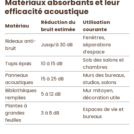
Matériaux absorbants et leur
efficacité acoustique
Réduction du
Utilisation
Matériau
bruit estimée
courante
Fenêtres,
Rideaux anti-
Jusqu’à 30 dB
séparations
bruit
d’espace
Sols des salons et
Tapis épais
10 à 15 dB
chambres
Panneaux
Murs des bureaux,
15 à 25 dB
acoustiques
studios, salons
Bibliothèques
Mur mitoyen,
5 à 12 dB
remplies
décoration utile
Plantes à
Espaces de vie et
grandes
3 à 8 dB
bureaux
feuilles