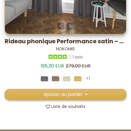
Rideau phonique Performance satin – -19,7 dB* / 5-7°C
NOKOMIS
1 avis
Prix de vente
Prix habituel
195,30 EUR
279,00 EUR
+1
Ajouter au panier
Liste de souhaits