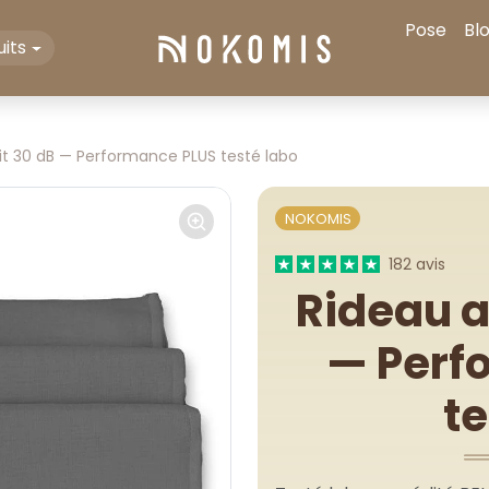
Pose
Bl
its
it 30 dB — Performance PLUS testé labo
NOKOMIS
182 avis
Rideau a
— Perf
te