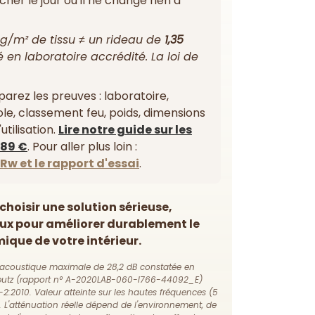
her le jour où il ne change rien à
g/m² de tissu ≠ un rideau de
1,35
 en laboratoire accrédité. La loi de
arez les preuves : laboratoire,
le, classement feu, poids, dimensions
utilisation.
Lire notre guide sur les
 89 €
. Pour aller plus loin :
Rw et le rapport d'essai
.
choisir une solution sérieuse,
ux pour améliorer durablement le
ique de votre intérieur.
 acoustique maximale de 28,2 dB constatée en
 Peutz (rapport n° A-2020LAB-060-I766-44092_E)
2:2010. Valeur atteinte sur les hautes fréquences (5
. L'atténuation réelle dépend de l'environnement, de