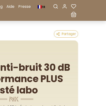
og
Aide
Presse
FR
Partager
nti-bruit 30 dB
ormance PLUS
sté labo