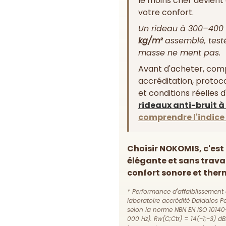
le moins cher devient c
votre confort.
Un rideau à 300–400 
kg/m²
assemblé, testé
masse ne ment pas.
Avant d'acheter, comp
accréditation, protoco
et conditions réelles d'
rideaux anti-bruit à
comprendre l'indice 
Choisir NOKOMIS, c'est 
élégante et sans trava
confort sonore et therm
* Performance d'affaiblissement
laboratoire accrédité Daidalos
selon la norme NBN EN ISO 10140-
000 Hz). Rw(C;Ctr) = 14(−1;−3) dB