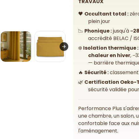
TRAVAUX
🖤
Occultant total :
zéro
plein jour
📉
Phonique :
jusqu'à
−28
accrédité BELAC / IS
❄️
Isolation thermique :
chaleur en hiver
, −
— barrière thermique 
🔥
Sécurité :
classement 
🌿
Certification Oeko-T
sécurité validée pour
Performance Plus s'adre
une chambre, un salon, u
confortable face aux nu
l'aménagement.