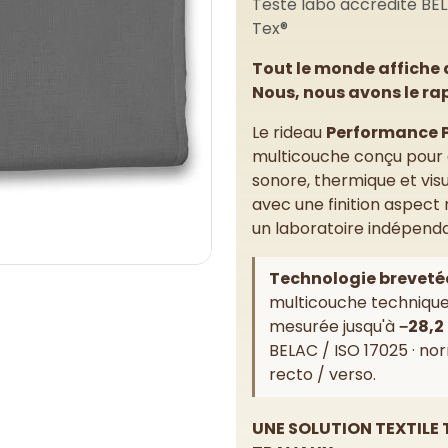
Testé labo accrédité BELA
Tex®
Tout le monde affiche 
Nous, nous avons le ra
Le rideau
Performance 
multicouche conçu pour 
sonore, thermique et vis
avec une finition aspect 
un laboratoire indépenda
Technologie breveté
multicouche technique
mesurée jusqu'à
−28,2
BELAC / ISO 17025 · nor
recto / verso.
UNE SOLUTION TEXTILE