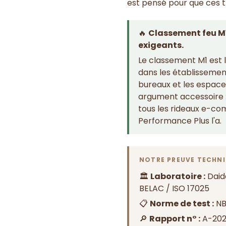
est pensé pour que ces tr
🔥
Classement feu M1
exigeants.
Le classement M1 est 
dans les établissement
bureaux et les espace
argument accessoire :
tous les rideaux e-c
Performance Plus l'a.
NOTRE PREUVE TECHNI
🏛️
Laboratoire :
Daida
BELAC / ISO 17025
📋
Norme de test :
NB
🔎
Rapport n° :
A-202