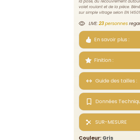
la pose, du recouvrement autour 
volet roulant et de la pièce. B
sur simple vitrage selon EN 14501
LIVE:
11
personnes
regard
En savoir plus :
Finition :
Guide des tailles :
Données Techniq
SUR-MESURE
Couleur:
Gris