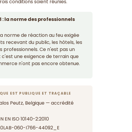
ois conditions soient réunies.
 : la norme des professionnels
la norme de réaction au feu exigée
s recevant du public, les hôtels, les
s professionnels. Ce n'est pas un
 c'est une exigence de terrain que
ommerce n'ont pas encore obtenue.
QUE EST PUBLIQUE ET TRAÇABLE
los Peutz, Belgique — accrédité
N EN ISO 10140-2:2010
0LAB-060-I766-44092_E