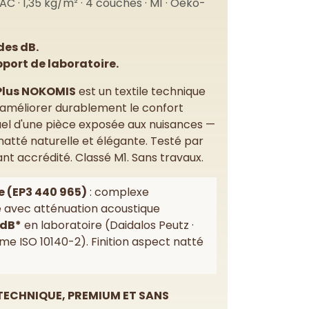
C · 1,35 kg/m² · 4 couches · M1 · Oeko-
des dB.
pport de laboratoire.
Plus NOKOMIS
est un textile technique
améliorer durablement le confort
uel d'une pièce exposée aux nuisances —
natté naturelle et élégante. Testé par
nt accrédité. Classé M1. Sans travaux.
e (EP3 440 965)
: complexe
 avec atténuation acoustique
 dB*
en laboratoire (Daidalos Peutz ·
me ISO 10140-2). Finition aspect natté
 TECHNIQUE, PREMIUM ET SANS