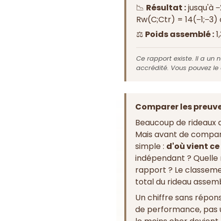
📉
Résultat :
jusqu'à −
Rw(C;Ctr) = 14(−1;−3)
⚖️
Poids assemblé :
1
Ce rapport existe. Il a un 
accrédité. Vous pouvez le
Comparer les preuves
Beaucoup de rideaux a
Mais avant de compare
simple :
d'où vient ce 
indépendant ? Quelle
rapport ? Le classemen
total du rideau assem
Un chiffre sans répons
de performance, pas 