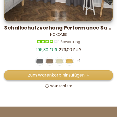
Schallschutzvorhang Performance Satin – -19,7 dB* / 5–7 °C
NOKOMIS
1 Bewertung
Verkaufspreis
Normalpreis
195,30 EUR
279,00 EUR
+1
Zum Warenkorb hinzufügen
Wunschliste