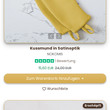
Kussmund in Satinoptik
NOKOMIS
1 Bewertung
Verkaufspreis
Normalpreis
15,60 EUR
24,00 EUR
Zum Warenkorb hinzufügen
Wunschliste
Erschöpft