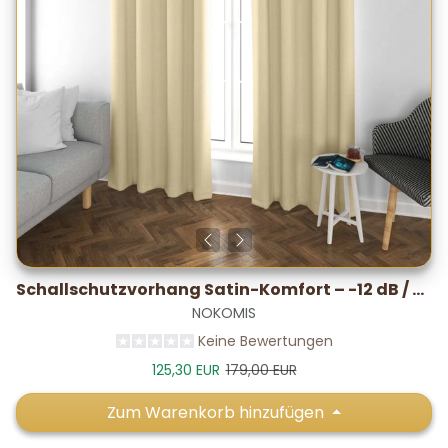
Schallschutzvorhang Satin-Komfort – -12 dB / 5–7 °C
NOKOMIS
Keine Bewertungen
Verkaufspreis
Normalpreis
125,30 EUR
179,00 EUR
Zum Warenkorb hinzufügen