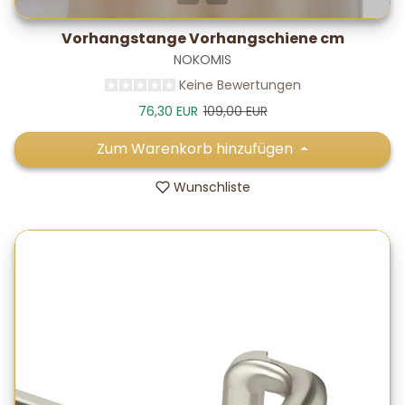
Vorhangstange Vorhangschiene cm
NOKOMIS
Keine Bewertungen
Verkaufspreis
Normalpreis
76,30 EUR
109,00 EUR
Zum Warenkorb hinzufügen
Wunschliste