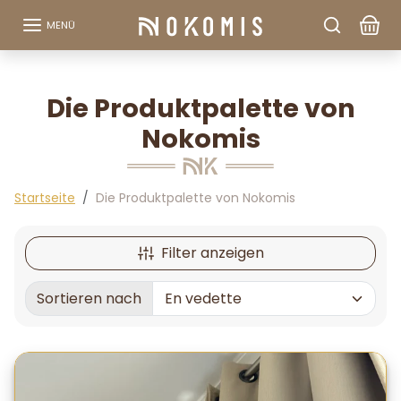
Zum Inhalt springen
MENÜ
Die Produktpalette von
Nokomis
Startseite
Die Produktpalette von Nokomis
Filter anzeigen
Sortieren nach
Sortiert nach: