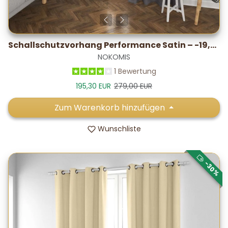
Schallschutzvorhang Performance Satin – -19,7 dB* / 5–7 °C
NOKOMIS
1 Bewertung
Verkaufspreis
Normalpreis
195,30 EUR
279,00 EUR
Zum Warenkorb hinzufügen
Wunschliste
-30%