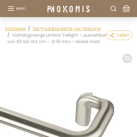
Zum Inhalt springen
MENÜ
Zu den Produktinformationen springen
Startseite
Die Produktpalette von Nokomis
Vorhangstange Umbra Twilight – ausziehbar
Teilen
von 66 bis 144 cm – Ø 19 mm – Nickel matt