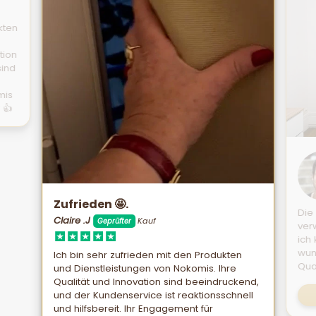
kten
tion
sind
mis
 👍
Zufrieden 🤩.
Die
Claire .J
Kauf
Geprüfter
ver
ich
wun
Ich bin sehr zufrieden mit den Produkten
Qual
und Dienstleistungen von Nokomis. Ihre
Qualität und Innovation sind beeindruckend,
und der Kundenservice ist reaktionsschnell
und hilfsbereit. Ihr Engagement für