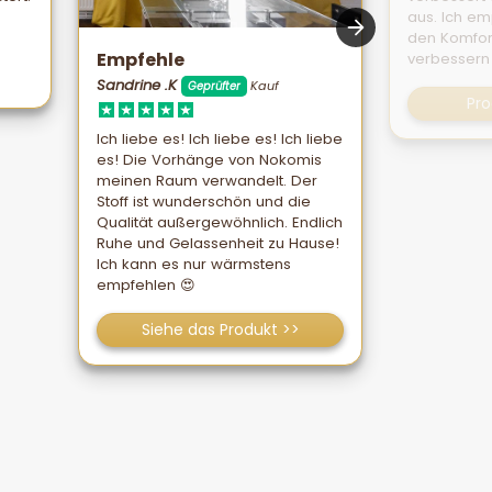
aus. Ich emp
den Komfor
Empfehle
verbessern
Sandrine .K
Kauf
Geprüfter
Pr
Ich liebe es! Ich liebe es! Ich liebe
es! Die Vorhänge von Nokomis
meinen Raum verwandelt. Der
Stoff ist wunderschön und die
Qualität außergewöhnlich. Endlich
Ruhe und Gelassenheit zu Hause!
Ich kann es nur wärmstens
empfehlen 😍
Siehe das Produkt >>