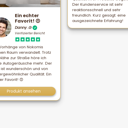
Der Kundenservice ist sehr
reaktionsschnell und sehr
Ein echter
freundlich. Kurz gesagt: eine
Favorit! 😍
ausgezeichnete Erfahrung!
Danny .G
Verifizierter Bericht
 Vorhänge von Nokomis
en Raum verwandelt. Trotz
Nähe zur Straße höre ich
e Autogeräusche mehr. Der
f ist wunderschön und von
rgewöhnlicher Qualität. Ein
er Favorit! 😍
Produkt ansehen