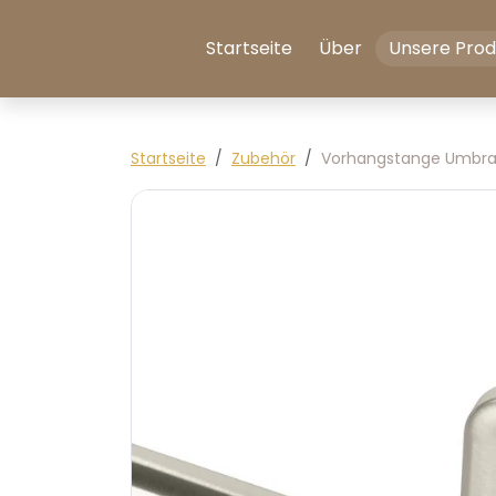
Zum Inhalt springen
Startseite
Über
Unsere Pro
Zu den Produktinformationen springen
Startseite
Zubehör
Vorhangstange Umbra T