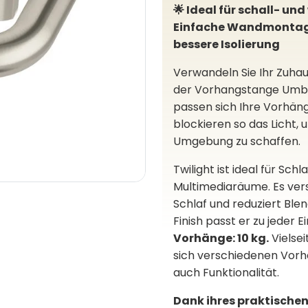
🌟 Ideal für schall- u
Einfache Wandmontage
bessere Isolierung
Verwandeln Sie Ihr Zuhau
der Vorhangstange Umbra
passen sich Ihre Vorhän
blockieren so das Licht,
Umgebung zu schaffen.
Twilight ist ideal für Sc
Multimediaräume. Es vers
Schlaf und reduziert Bl
Finish passt er zu jeder E
Vorhänge: 10 kg.
Vielsei
sich verschiedenen Vorha
auch Funktionalität.
Dank ihres praktische