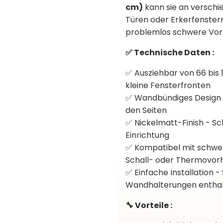
cm)
kann sie an verschi
Türen oder Erkerfenster
problemlos schwere Vor
✅ Technische Daten :
✅ Ausziehbar von 66 bis 
kleine Fensterfronten
✅ Wandbündiges Design -
den Seiten
✅ Nickelmatt-Finish - Sch
Einrichtung
✅ Kompatibel mit schwe
Schall- oder Thermovor
✅ Einfache Installation
Wandhalterungen enthal
🔧 Vorteile :