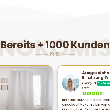
NOKOMI
Bereits + 1000 Kunden
Ausgezeichn
Erfahrung 👍.
Fanny .D
Verifiziert
Kauf
Ich habe kürzlich bei Nokomi
eingekauft Nokomis bin von 
Qualität ihrer Produkte begeis