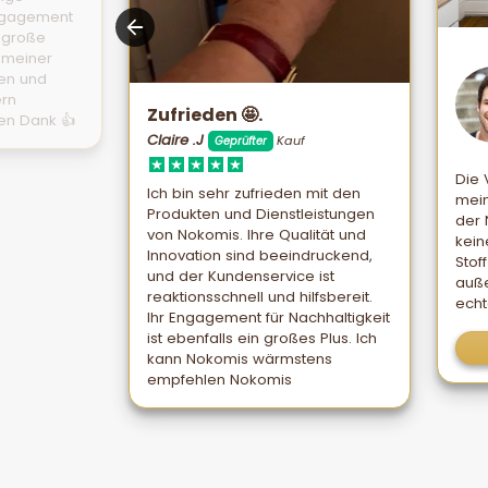
Engagement
d große
t meiner
den und
ern
Zufrieden 🤩.
en Dank 👍
Claire .J
Kauf
Geprüfter
Die
Ich bin sehr zufrieden mit den
mein
Produkten und Dienstleistungen
der 
von Nokomis. Ihre Qualität und
kein
Innovation sind beeindruckend,
Stof
und der Kundenservice ist
auße
reaktionsschnell und hilfsbereit.
echt
Ihr Engagement für Nachhaltigkeit
ist ebenfalls ein großes Plus. Ich
kann Nokomis wärmstens
empfehlen Nokomis