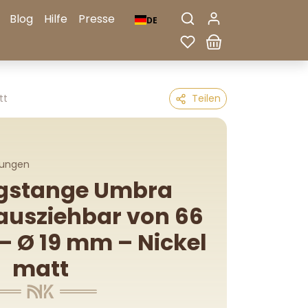
Blog
Hilfe
Presse
DE
tt
Teilen
tungen
gstange Umbra
 ausziehbar von 66
 – Ø 19 mm – Nickel
matt