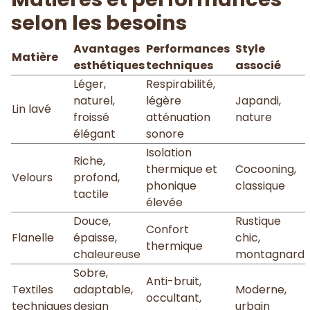
selon les besoins
Avantages
Performances
Style
Matière
esthétiques
techniques
associé
Léger,
Respirabilité,
naturel,
légère
Japandi,
Lin lavé
froissé
atténuation
nature
élégant
sonore
Isolation
Riche,
thermique et
Cocooning,
Velours
profond,
phonique
classique
tactile
élevée
Douce,
Rustique
Confort
Flanelle
épaisse,
chic,
thermique
chaleureuse
montagnard
Sobre,
Anti-bruit,
Textiles
adaptable,
Moderne,
occultant,
techniques
design
urbain