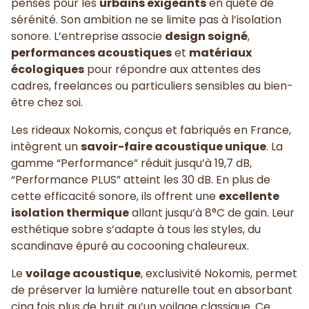
pensés pour les
urbains exigeants
en quête de
sérénité. Son ambition ne se limite pas à l’isolation
sonore. L’entreprise associe
design soigné
,
performances acoustiques
et
matériaux
écologiques
pour répondre aux attentes des
cadres, freelances ou particuliers sensibles au bien-
être chez soi.
Les rideaux Nokomis, conçus et fabriqués en France,
intègrent un
savoir-faire acoustique unique
. La
gamme “Performance” réduit jusqu’à 19,7 dB,
“Performance PLUS” atteint les 30 dB. En plus de
cette efficacité sonore, ils offrent une
excellente
isolation thermique
allant jusqu’à 8°C de gain. Leur
esthétique sobre s’adapte à tous les styles, du
scandinave épuré au cocooning chaleureux.
Le
voilage acoustique
, exclusivité Nokomis, permet
de préserver la lumière naturelle tout en absorbant
cinq fois plus de bruit qu’un voilage classique. Ce