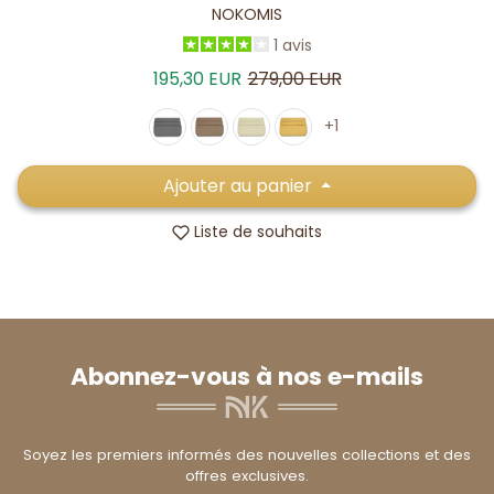
NOKOMIS
1 avis
Prix de vente
Prix habituel
195,30 EUR
279,00 EUR
+1
Ajouter au panier
Liste de souhaits
Abonnez-vous à nos e-mails
Soyez les premiers informés des nouvelles collections et des
offres exclusives.